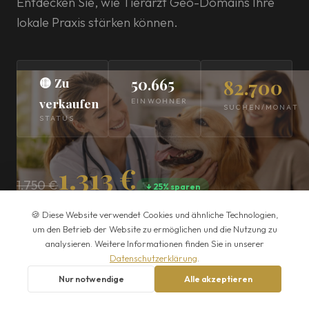
Entdecken Sie, wie Tierarzt Geo-Domains Ihre
lokale Praxis stärken können.
🟡 Zu
50.665
82.700
verkaufen
EINWOHNER
SUCHEN/MONAT
STATUS
1.313 €
1.750 €
↓ 25% sparen
Einmaliger Kaufpreis · Alle Preise zzgl. MwSt.
🍪 Diese Website verwendet Cookies und ähnliche Technologien,
um den Betrieb der Website zu ermöglichen und die Nutzung zu
analysieren. Weitere Informationen finden Sie in unserer
JETZT KAUFEN
Datenschutzerklärung
.
Nur notwendige
Alle akzeptieren